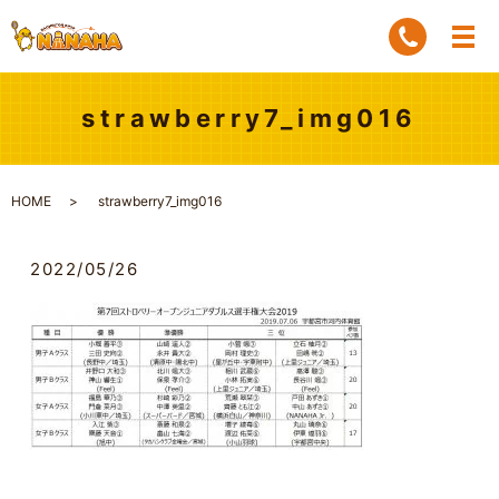
strawberry7_img016
HOME
strawberry7_img016
2022/05/26