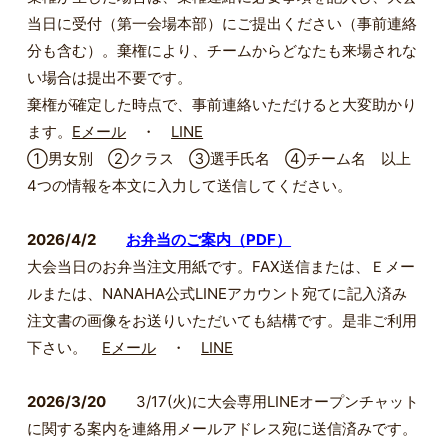
当日に受付（第一会場本部）にご提出ください（事前連絡
分も含む）。棄権により、チームからどなたも来場されな
い場合は提出不要です。
棄権が確定した時点で、事前連絡いただけると大変助かり
ます。
Eメール
・
LINE
①男女別 ②クラス ③選手氏名 ④チーム名 以上
4つの情報を本文に入力して送信してください。
2026/4/2
お弁当のご案内（PDF）
大会当日のお弁当注文用紙です。FAX送信または、Ｅメー
ルまたは、NANAHA公式LINEアカウント宛てに記入済み
注文書の画像をお送りいただいても結構です。是非ご利用
下さい。
Eメール
・
LINE
2026/3/20
3/17(火)に大会専用LINEオープンチャット
に関する案内を連絡用メールアドレス宛に送信済みです。