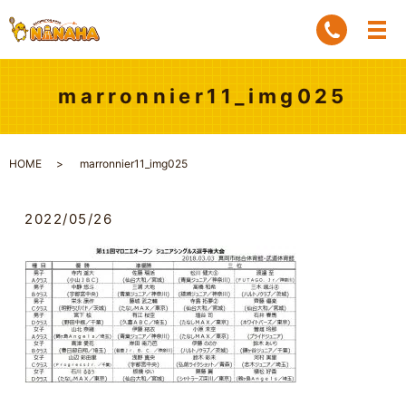
marronnier11_img025
HOME
marronnier11_img025
2022/05/26