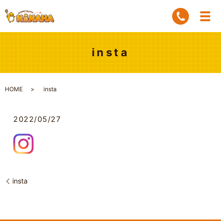
insta
HOME
insta
2022/05/27
insta