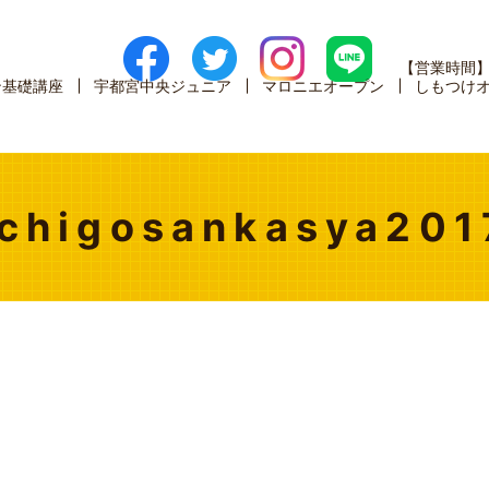
【営業時間
ン基礎講座
宇都宮中央ジュニア
マロニエオープン
しもつけ
ichigosankasya201