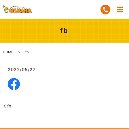
fb
HOME
fb
2022/05/27
fb