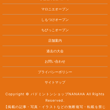
マロニエオープン
しもつけオープン
ちびっこオープン
店舗案内
過去の大会
お問い合わせ
プライバシーポリシー
サイトマップ
Copyright © バドミントンショップNANAHA All Rights
Reserved.
【掲載の記事・写真・イラストなどの無断複写・転載を禁じ