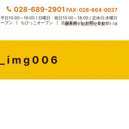
028-689-2901
FAX: 028-664-0037
】
平日10:00～19:00 / 日曜日・祝日10:00～18:00 /
定休日:木曜日
オープン
ちびっこオープン
店舗案内
お問い合わせ
栃木県宇都宮市元今泉7-1-18
8_img006