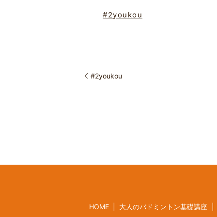
#2youkou
#2youkou
HOME
大人のバドミントン基礎講座