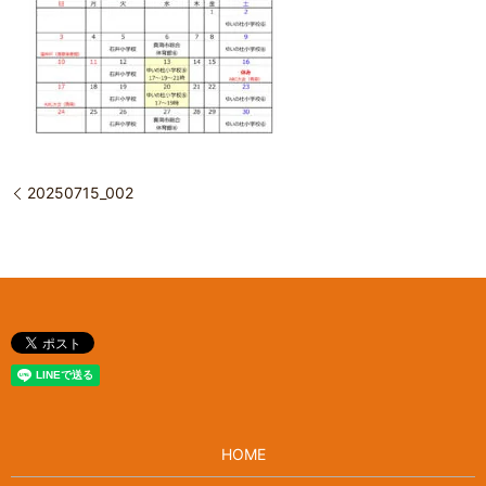
20250715_002
HOME