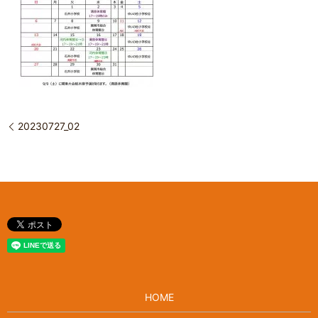
20230727_02
HOME