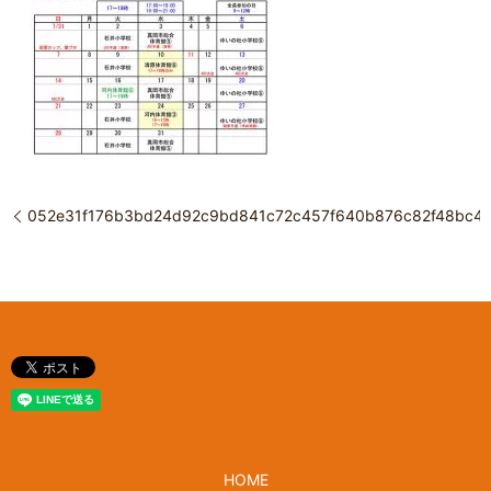
052e31f176b3bd24d92c9bd841c72c457f640b876c82f48bc40
HOME