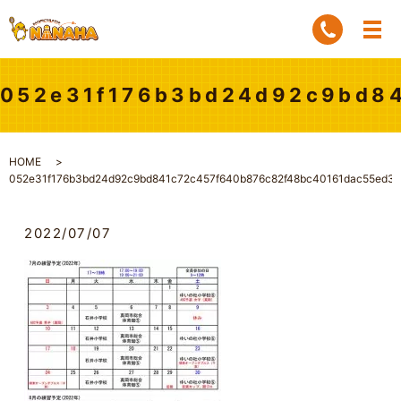
052e31f176b3bd24d92c9bd84
HOME
052e31f176b3bd24d92c9bd841c72c457f640b876c82f48bc40161dac55ed37
2022/07/07