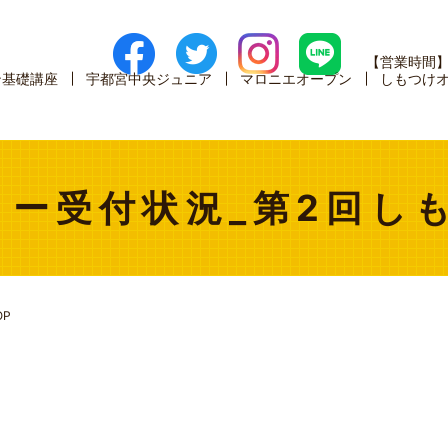
【営業時間
ン基礎講座
宇都宮中央ジュニア
マロニエオープン
しもつけ
ー受付状況_第2回し
P