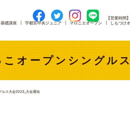
【営業時間
ン基礎講座
宇都宮中央ジュニア
マロニエオープン
しもつけ
びっこオープンシングル
グルス大会2023_大会通知