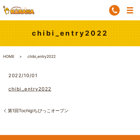
chibi_entry2022
HOME
chibi_entry2022
2022/10/01
chibi_entry2022
第1回Tochigiちびっこオープン