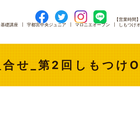
【営業時間
ン基礎講座
宇都宮中央ジュニア
マロニエオープン
しもつけ
組合せ_第2回しもつけO