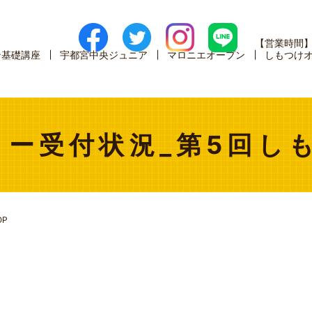
【営業時間
ン基礎講座
宇都宮中央ジュニア
マロニエオープン
しもつけ
ー受付状況_第5回し
P