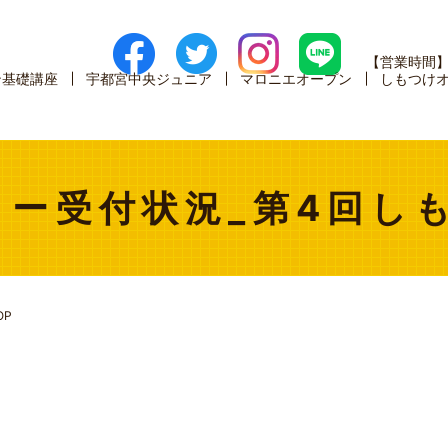
【営業時間
ン基礎講座
宇都宮中央ジュニア
マロニエオープン
しもつけ
ー受付状況_第4回し
OP