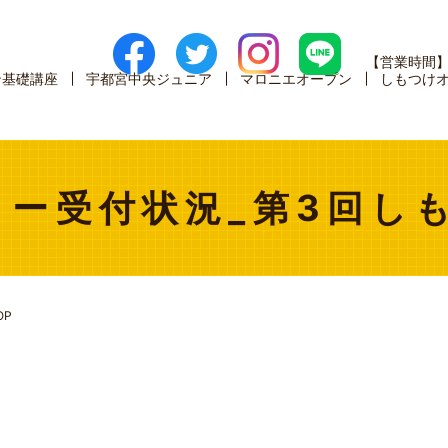
【営業時間
ン基礎講座
宇都宮中央ジュニア
マロニエオープン
しもつけ
ー受付状況_第3回し
OP